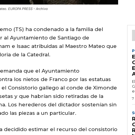
Mateo. EUROPA PRESS - Archivo
premo (TS) ha condenado a la familia del
uir al Ayuntamiento de Santiago de
ham e Isaac atribuidas al Maestro Mateo que
P
oria de la Catedral.
E
 demanda que el Ayuntamiento
tra los nietos de Franco por las estatuas
E
G
 el Consistorio gallego al conde de Ximonde
e
setas y que habrían sido retiradas de la
7
a. Los herederos del dictador sostenían sin
 las piezas a un particular.
S
 decidido estimar el recurso del consistorio
R