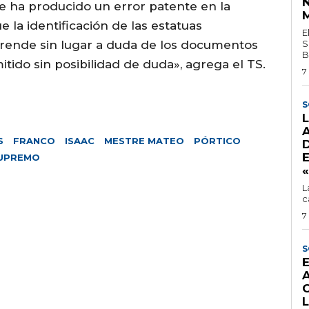
e ha producido un error patente en la
e la identificación de las estatuas
E
sprende sin lugar a duda de los documentos
S
Br
itido sin posibilidad de duda», agrega el TS.
7
S
S
FRANCO
ISAAC
MESTRE MATEO
PÓRTICO
SUPREMO
L
c
7
S