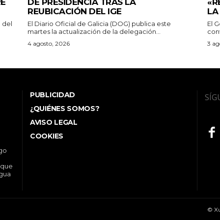
RE
DE PRESIDENCIA TRAS LA
«R
REUBICACIÓN DEL IGE
LA
 del
El Diario Oficial de Galicia (DOG) publica este
El G
martes la actualización de la delegación...
conv
4 agosto, 2026
3 ag
PUBLICIDAD
SÍG
¿QUIÉNES SOMOS?
AVISO LEGAL
COOKIES
ego
 que
ngua
© Xu