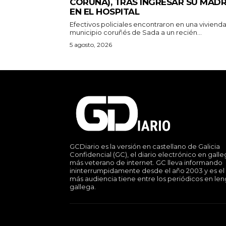
CORUÑA), TRAS INGRESAR SU MAD
EN EL HOSPITAL
Efectivos policiales encontraron en una vivienda
municipio coruñés de Sada a un recién...
5 agosto, 2026
GCDiario es la versión en castellano de Galicia
Confidencial (GC), el diario electrónico en gall
más veterano de internet. GC lleva informando
ininterrumpidamente desde el año 2003 y es el
más audiencia tiene entre los periódicos en le
gallega.