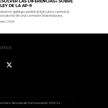
ESOLVER LAS DIFERENCIAS» SOBRE
 LEY DE LA AP-9
obierno gallego pedirá al Ejecutivo central la
ocatoria de una comisión bilateral para...
osto, 2026
UENOS
rimaru Servizos de Comunicación 2010 S.L.