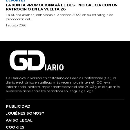
DEPORTES
LA XUNTA PROMOCIONARÁ EL DESTINO GALICIA CON UN
PATROCINIO EN LA VUELTA 26
La Xunta avanza, con vistas al Xacobeo 2027, en su estrategia de
promoción del...
1 agosto, 2026
GCDiario es la versión en castellano de Galicia Confidencial (GC), el
diario electrónico en gallego más veterano de internet. GC lleva
informando ininterrumpidamente desde el año 2003 y es el que más
audiencia tiene entre los periódicos en lengua gallega.
PUBLICIDAD
¿QUIÉNES SOMOS?
AVISO LEGAL
COOKIES