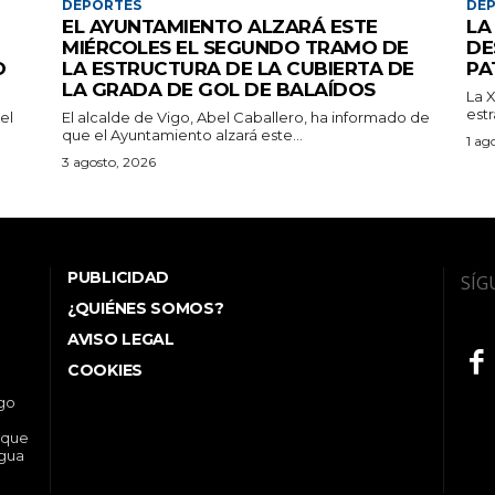
DEPORTES
DE
EL AYUNTAMIENTO ALZARÁ ESTE
LA
MIÉRCOLES EL SEGUNDO TRAMO DE
DE
O
LA ESTRUCTURA DE LA CUBIERTA DE
PA
LA GRADA DE GOL DE BALAÍDOS
La X
est
el
El alcalde de Vigo, Abel Caballero, ha informado de
que el Ayuntamiento alzará este...
1 ag
3 agosto, 2026
PUBLICIDAD
SÍG
¿QUIÉNES SOMOS?
AVISO LEGAL
COOKIES
ego
 que
ngua