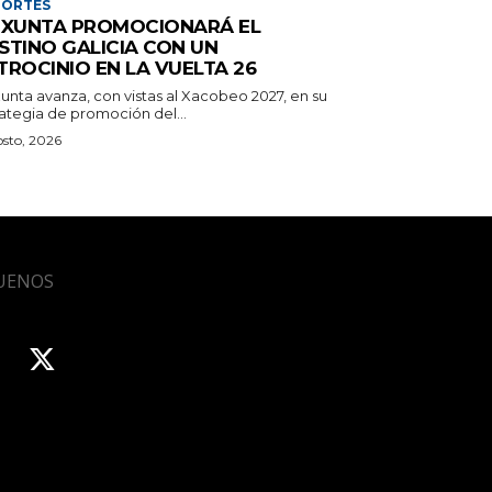
PORTES
 XUNTA PROMOCIONARÁ EL
STINO GALICIA CON UN
TROCINIO EN LA VUELTA 26
unta avanza, con vistas al Xacobeo 2027, en su
rategia de promoción del...
osto, 2026
UENOS