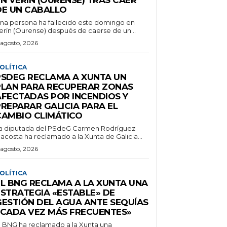
DE UN CABALLO
na persona ha fallecido este domingo en
erín (Ourense) después de caerse de un...
 agosto, 2026
OLÍTICA
PSDEG RECLAMA A XUNTA UN
PLAN PARA RECUPERAR ZONAS
AFECTADAS POR INCENDIOS Y
PREPARAR GALICIA PARA EL
CAMBIO CLIMÁTICO
a diputada del PSdeG Carmen Rodríguez
acosta ha reclamado a la Xunta de Galicia...
 agosto, 2026
OLÍTICA
EL BNG RECLAMA A LA XUNTA UNA
ESTRATEGIA «ESTABLE» DE
GESTIÓN DEL AGUA ANTE SEQUÍAS
«CADA VEZ MÁS FRECUENTES»
l BNG ha reclamado a la Xunta una