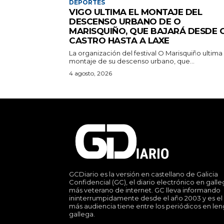
DEPORTES
VIGO ULTIMA EL MONTAJE DEL
DESCENSO URBANO DE O
MARISQUIÑO, QUE BAJARÁ DESDE 
CASTRO HASTA A LAXE
La organización del festival O Marisquiño ultima 
montaje de su descenso urbano, que...
4 agosto, 2026
GCDiario es la versión en castellano de Galicia
Confidencial (GC), el diario electrónico en gall
más veterano de internet. GC lleva informando
ininterrumpidamente desde el año 2003 y es el
más audiencia tiene entre los periódicos en le
gallega.