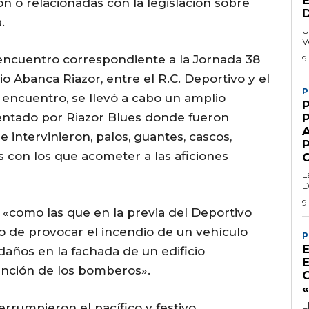
ión o relacionadas con la legislación sobre
.
U
V
 encuentro correspondiente a la Jornada 38
9
o Abanca Riazor, entre el R.C. Deportivo y el
P
 encuentro, se llevó a cabo un amplio
cuentado por Riazor Blues donde fueron
e intervinieron, palos, guantes, cascos,
s con los que acometer a las aficiones
L
D
9
 «como las que en la previa del Deportivo
o de provocar el incendio de un vehículo
P
 daños en la fachada de un edificio
vención de los bomberos».
E
errumpieron el pacífico y festivo