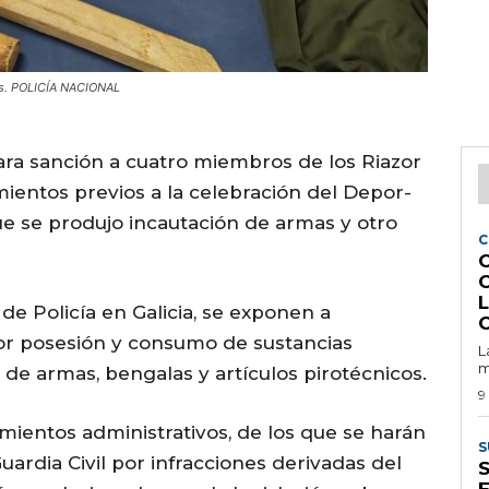
ues. POLICÍA NACIONAL
ara sanción a cuatro miembros de los Riazor
mientos previos a la celebración del Depor-
ue se produjo incautación de armas y otro
C
de Policía en Galicia, se exponen a
or posesión y consumo de sustancias
L
m
e armas, bengalas y artículos pirotécnicos.
9
ientos administrativos, de los que se harán
S
uardia Civil por infracciones derivadas del
E