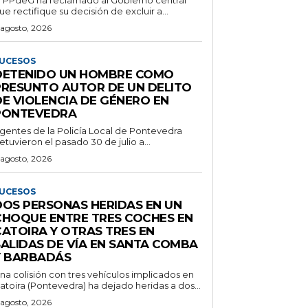
l PPdeG ha reclamado al Gobierno central
ue rectifique su decisión de excluir a...
 agosto, 2026
UCESOS
DETENIDO UN HOMBRE COMO
PRESUNTO AUTOR DE UN DELITO
DE VIOLENCIA DE GÉNERO EN
PONTEVEDRA
gentes de la Policía Local de Pontevedra
etuvieron el pasado 30 de julio a...
 agosto, 2026
UCESOS
DOS PERSONAS HERIDAS EN UN
CHOQUE ENTRE TRES COCHES EN
CATOIRA Y OTRAS TRES EN
SALIDAS DE VÍA EN SANTA COMBA
Y BARBADÁS
na colisión con tres vehículos implicados en
atoira (Pontevedra) ha dejado heridas a dos...
 agosto, 2026