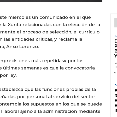
 este miércoles un comunicado en el que
 la Xunta relacionadas con la elección de la
lmente el proceso de selección, el currículo
S
 las entidades críticas, y reclama la
ura, Anxo Lorenzo.
s imprecisiones más repetidas» por los
L
p
 últimas semanas es que la convocatoria
9
por ley.
P
stablezca que las funciones propias de la
E
R
adas por personal al servicio del sector
E
contempla los supuestos en los que se puede
l laboral ajeno a la administración mediante