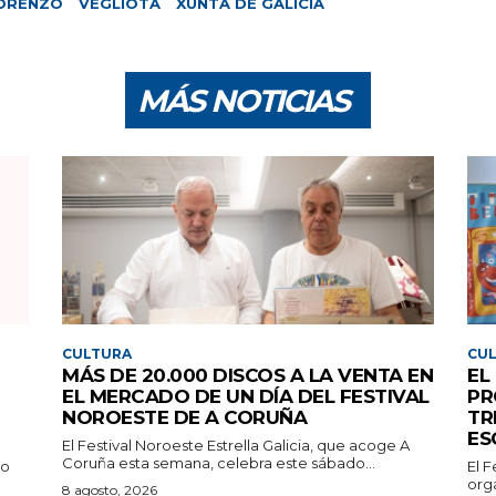
ORENZO
VEGLIOTA
XUNTA DE GALICIA
MÁS NOTICIAS
CULTURA
CU
MÁS DE 20.000 DISCOS A LA VENTA EN
EL
EL MERCADO DE UN DÍA DEL FESTIVAL
PR
NOROESTE DE A CORUÑA
TR
ES
El Festival Noroeste Estrella Galicia, que acoge A
Coruña esta semana, celebra este sábado...
go
El F
org
8 agosto, 2026