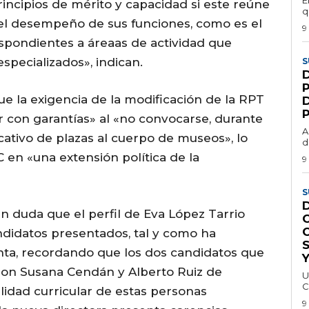
E
incipios de mérito y capacidad si este reúne
q
 el desempeño de sus funciones, como es el
9
espondientes a áreaas de actividad que
specializados», indican.
S
ue la exigencia de la modificación de la RPT
ir con garantías» al «no convocarse, durante
A
cativo de plazas al cuerpo de museos», lo
d
 en «una extensión política de la
9
S
en duda que el perfil de Eva López Tarrio
ndidatos presentados, tal y como ha
unta, recordando que los dos candidatos que
son Susana Cendán y Alberto Ruiz de
U
C
lidad curricular de estas personas
9