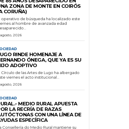
DE 85 AÑOS DESAPARECIDO EN
UNA ZONA DE MONTE EN COIRÓS
(A CORUÑA)
l operativo de búsqueda ha localizado este
iernes al hombre de avanzada edad
esaparecido...
 agosto, 2026
OCIEDAD
LUGO RINDE HOMENAJE A
FERNANDO ÓNEGA, QUE YA ES SU
HIJO ADOPTIVO
l Círculo de las Artes de Lugo ha albergado
ste viernes el acto institucional...
 agosto, 2026
OCIEDAD
RURAL.- MEDIO RURAL APUESTA
POR LA RECRÍA DE RAZAS
AUTÓCTONAS CON UNA LÍNEA DE
AYUDAS ESPECÍFICA
a Consellería do Medio Rural mantiene su