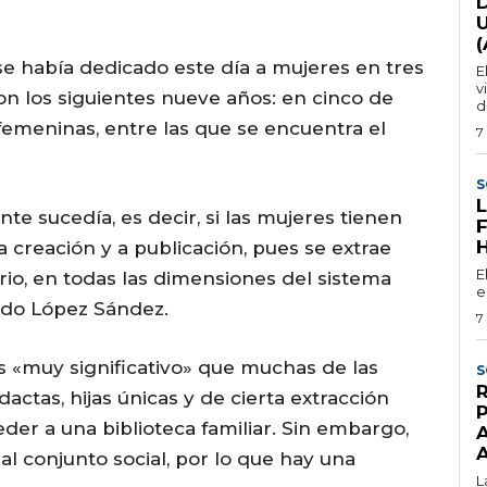
 se había dedicado este día a mujeres en tres
E
v
on los siguientes nueve años: en cinco de
d
femeninas, entre las que se encuentra el
7
S
te sucedía, es decir, si las mujeres tienen
a creación y a publicación, pues se extrae
E
rio, en todas las dimensiones del sistema
e
cado López Sández.
7
s «muy significativo» que muchas de las
S
actas, hijas únicas y de cierta extracción
eder a una biblioteca familiar. Sin embargo,
l conjunto social, por lo que hay una
L