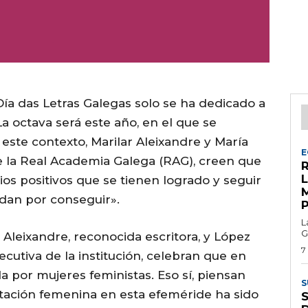
Día das Letras Galegas solo se ha dedicado a
a octava será este año, en el que se
te contexto, Marilar Aleixandre y María
E
la Real Academia Galega (RAG), creen que
R
os positivos que se tienen logrado y seguir
an por conseguir».
L
G
Aleixandre, reconocida escritora, y López
7
ecutiva de la institución, celebran que en
a por mujeres feministas. Eso sí, piensan
S
ntación femenina en esta efeméride ha sido