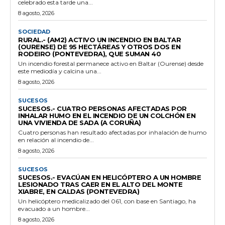
celebrado esta tarde una...
8 agosto, 2026
SOCIEDAD
RURAL.- (AM2) ACTIVO UN INCENDIO EN BALTAR
(OURENSE) DE 95 HECTÁREAS Y OTROS DOS EN
RODEIRO (PONTEVEDRA), QUE SUMAN 40
Un incendio forestal permanece activo en Baltar (Ourense) desde
este mediodía y calcina una...
8 agosto, 2026
SUCESOS
SUCESOS.- CUATRO PERSONAS AFECTADAS POR
INHALAR HUMO EN EL INCENDIO DE UN COLCHÓN EN
UNA VIVIENDA DE SADA (A CORUÑA)
Cuatro personas han resultado afectadas por inhalación de humo
en relación al incendio de...
8 agosto, 2026
SUCESOS
SUCESOS.- EVACÚAN EN HELICÓPTERO A UN HOMBRE
LESIONADO TRAS CAER EN EL ALTO DEL MONTE
XIABRE, EN CALDAS (PONTEVEDRA)
Un helicóptero medicalizado del 061, con base en Santiago, ha
evacuado a un hombre...
8 agosto, 2026