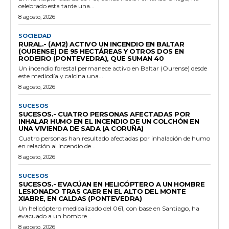
celebrado esta tarde una...
8 agosto, 2026
SOCIEDAD
RURAL.- (AM2) ACTIVO UN INCENDIO EN BALTAR
(OURENSE) DE 95 HECTÁREAS Y OTROS DOS EN
RODEIRO (PONTEVEDRA), QUE SUMAN 40
Un incendio forestal permanece activo en Baltar (Ourense) desde
este mediodía y calcina una...
8 agosto, 2026
SUCESOS
SUCESOS.- CUATRO PERSONAS AFECTADAS POR
INHALAR HUMO EN EL INCENDIO DE UN COLCHÓN EN
UNA VIVIENDA DE SADA (A CORUÑA)
Cuatro personas han resultado afectadas por inhalación de humo
en relación al incendio de...
8 agosto, 2026
SUCESOS
SUCESOS.- EVACÚAN EN HELICÓPTERO A UN HOMBRE
LESIONADO TRAS CAER EN EL ALTO DEL MONTE
XIABRE, EN CALDAS (PONTEVEDRA)
Un helicóptero medicalizado del 061, con base en Santiago, ha
evacuado a un hombre...
8 agosto, 2026