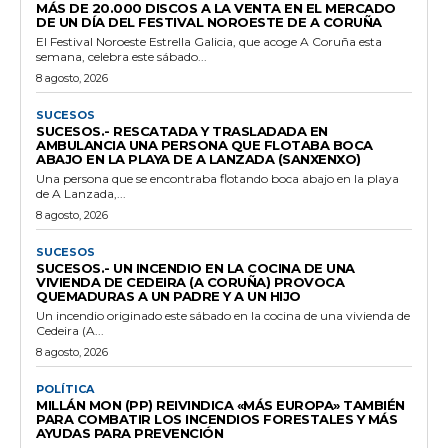
MÁS DE 20.000 DISCOS A LA VENTA EN EL MERCADO
DE UN DÍA DEL FESTIVAL NOROESTE DE A CORUÑA
El Festival Noroeste Estrella Galicia, que acoge A Coruña esta
semana, celebra este sábado...
8 agosto, 2026
SUCESOS
SUCESOS.- RESCATADA Y TRASLADADA EN
AMBULANCIA UNA PERSONA QUE FLOTABA BOCA
ABAJO EN LA PLAYA DE A LANZADA (SANXENXO)
Una persona que se encontraba flotando boca abajo en la playa
de A Lanzada,...
8 agosto, 2026
SUCESOS
SUCESOS.- UN INCENDIO EN LA COCINA DE UNA
VIVIENDA DE CEDEIRA (A CORUÑA) PROVOCA
QUEMADURAS A UN PADRE Y A UN HIJO
Un incendio originado este sábado en la cocina de una vivienda de
Cedeira (A...
8 agosto, 2026
POLÍTICA
MILLÁN MON (PP) REIVINDICA «MÁS EUROPA» TAMBIÉN
PARA COMBATIR LOS INCENDIOS FORESTALES Y MÁS
AYUDAS PARA PREVENCIÓN