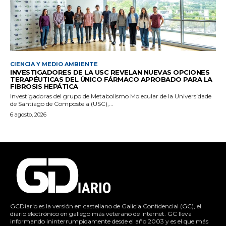
CIENCIA Y MEDIO AMBIENTE
INVESTIGADORES DE LA USC REVELAN NUEVAS OPCIONES
TERAPÉUTICAS DEL ÚNICO FÁRMACO APROBADO PARA LA
FIBROSIS HEPÁTICA
Investigadoras del grupo de Metabolismo Molecular de la Universidade
de Santiago de Compostela (USC),...
6 agosto, 2026
GCDiario es la versión en castellano de Galicia Confidencial (GC), el
diario electrónico en gallego más veterano de internet. GC lleva
informando ininterrumpidamente desde el año 2003 y es el que más