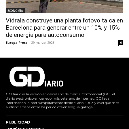
ECONOMÍA
Vidrala construye una planta fotovoltaica en
Barcelona para generar entre un 10% y 15%
de energía para autoconsumo
Europa Press
-
29 marzo, 2023
0
GCDiario es la versión en castellano de Galicia Confidencial (GC), el
diario electrónico en gallego más veterano de internet. GC lleva
informando ininterrumpidamente desde el año 2003 y es el que más
audiencia tiene entre los periódicos en lengua gallega.
PUBLICIDAD