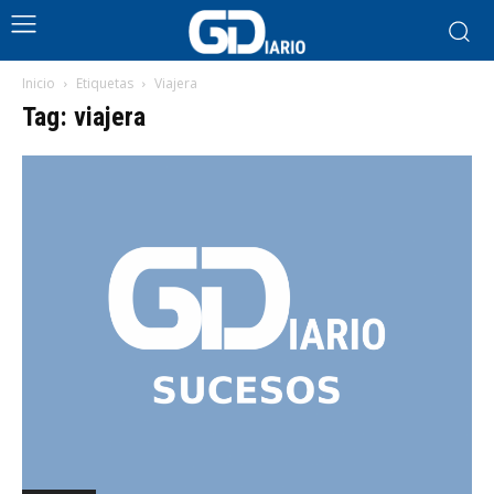
Inicio
Etiquetas
Viajera
Tag: viajera