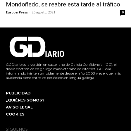
Mondoñedo, se reabre esta tarde al tráfico
Europa Press
-
25 agosto, 2021
0
GCDiario es la versión en castellano de Galicia Confidencial (GC), el
diario electrónico en gallego más veterano de internet. GC lleva
informando ininterrumpidamente desde el año 2003 y es el que más
audiencia tiene entre los periódicos en lengua gallega.
PUBLICIDAD
¿QUIÉNES SOMOS?
AVISO LEGAL
COOKIES
SÍGUENOS