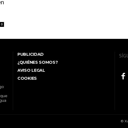
en
0
PUBLICIDAD
SÍG
¿QUIÉNES SOMOS?
AVISO LEGAL
COOKIES
ego
 que
ngua
© Xu