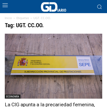
Inicio
Etiquetas
UGT. CC.OO.
Tag: UGT. CC.OO.
ECONOMÍA
La CIG apunta a la precariedad femenina,