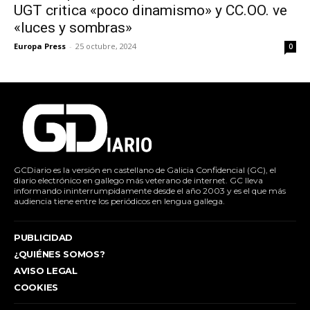
UGT critica «poco dinamismo» y CC.OO. ve
«luces y sombras»
Europa Press
-
25 octubre, 2024
0
GCDiario es la versión en castellano de Galicia Confidencial (GC), el
diario electrónico en gallego más veterano de internet. GC lleva
informando ininterrumpidamente desde el año 2003 y es el que más
audiencia tiene entre los periódicos en lengua gallega.
PUBLICIDAD
¿QUIÉNES SOMOS?
AVISO LEGAL
COOKIES