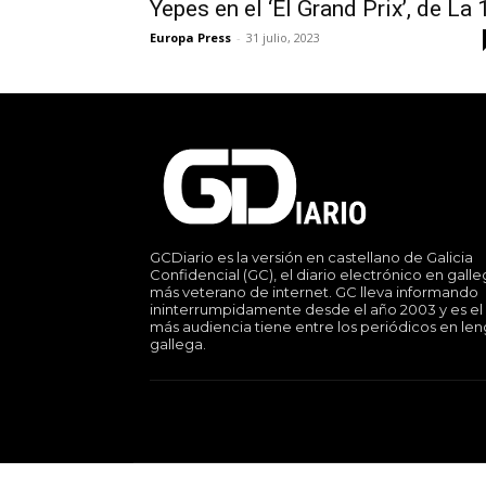
Yepes en el ‘El Grand Prix’, de La 
Europa Press
-
31 julio, 2023
GCDiario es la versión en castellano de Galicia
Confidencial (GC), el diario electrónico en gall
más veterano de internet. GC lleva informando
ininterrumpidamente desde el año 2003 y es el
más audiencia tiene entre los periódicos en le
gallega.