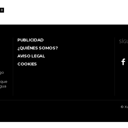
1
0
PUBLICIDAD
SÍG
¿QUIÉNES SOMOS?
AVISO LEGAL
COOKIES
ego
 que
ngua
© Xu