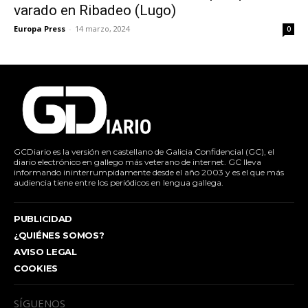
varado en Ribadeo (Lugo)
Europa Press
-
14 marzo, 2024
0
GCDiario es la versión en castellano de Galicia Confidencial (GC), el
diario electrónico en gallego más veterano de internet. GC lleva
informando ininterrumpidamente desde el año 2003 y es el que más
audiencia tiene entre los periódicos en lengua gallega.
PUBLICIDAD
¿QUIÉNES SOMOS?
AVISO LEGAL
COOKIES
SÍGUENOS