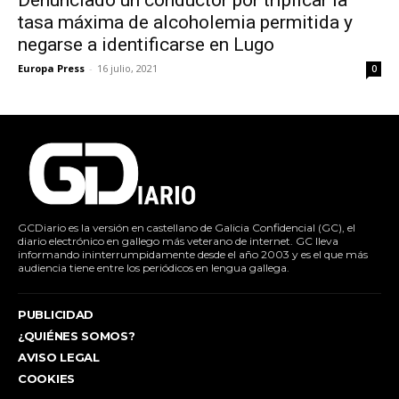
Denunciado un conductor por triplicar la
tasa máxima de alcoholemia permitida y
negarse a identificarse en Lugo
Europa Press
-
16 julio, 2021
0
GCDiario es la versión en castellano de Galicia Confidencial (GC), el
diario electrónico en gallego más veterano de internet. GC lleva
informando ininterrumpidamente desde el año 2003 y es el que más
audiencia tiene entre los periódicos en lengua gallega.
PUBLICIDAD
¿QUIÉNES SOMOS?
AVISO LEGAL
COOKIES