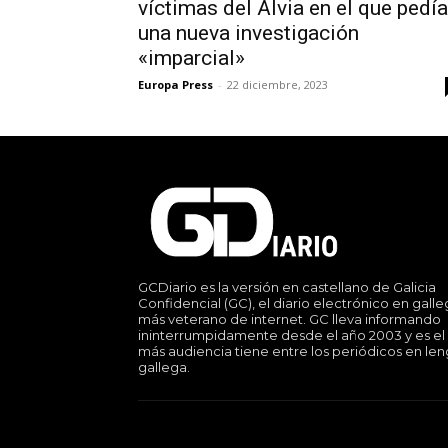
víctimas del Alvia en el que pedí
una nueva investigación
«imparcial»
Europa Press
-
22 diciembre, 2023
GCDiario es la versión en castellano de Galicia
Confidencial (GC), el diario electrónico en gall
más veterano de internet. GC lleva informando
ininterrumpidamente desde el año 2003 y es el
más audiencia tiene entre los periódicos en le
gallega.