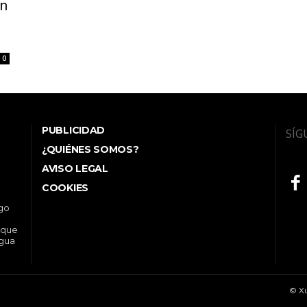
an
0
PUBLICIDAD
SÍG
¿QUIÉNES SOMOS?
AVISO LEGAL
COOKIES
ego
 que
ngua
© Xu