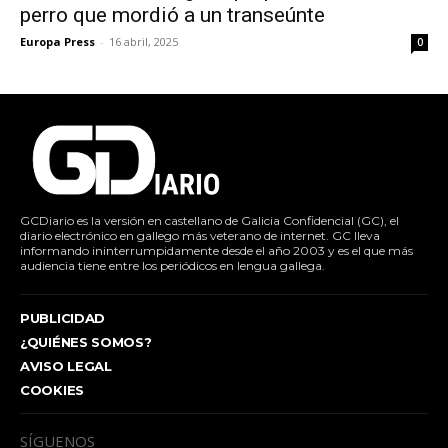
perro que mordió a un transeúnte
Europa Press
-
16 abril, 2025
0
GCDiario es la versión en castellano de Galicia Confidencial (GC), el
diario electrónico en gallego más veterano de internet. GC lleva
informando ininterrumpidamente desde el año 2003 y es el que más
audiencia tiene entre los periódicos en lengua gallega.
PUBLICIDAD
¿QUIÉNES SOMOS?
AVISO LEGAL
COOKIES
SÍGUENOS