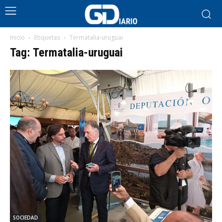
Inicio
Etiquetas
Termatalia-uruguai
Tag: Termatalia-uruguai
SOCIEDAD