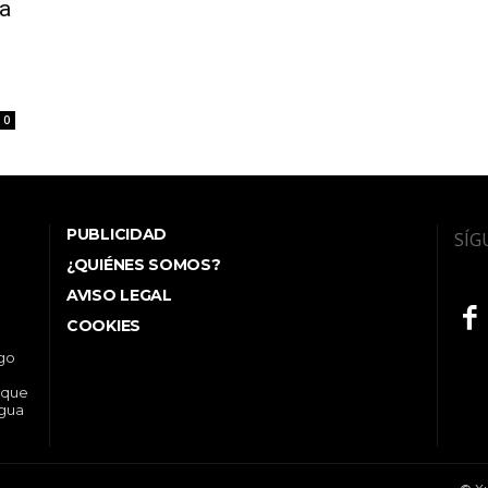
ta
0
PUBLICIDAD
SÍG
¿QUIÉNES SOMOS?
AVISO LEGAL
COOKIES
ego
 que
ngua