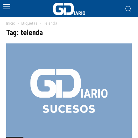
Inicio
Etiquetas
Teienda
Tag: teienda