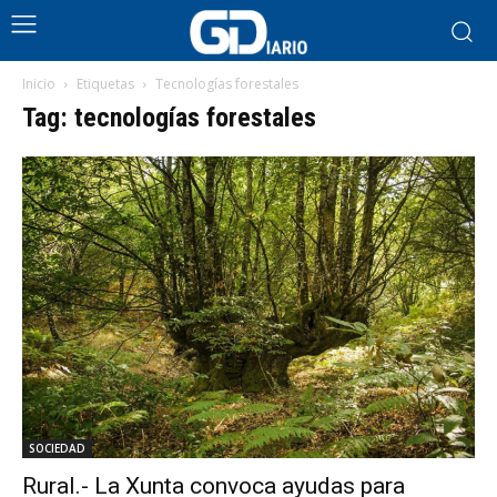
Inicio
Etiquetas
Tecnologías forestales
Tag: tecnologías forestales
SOCIEDAD
Rural.- La Xunta convoca ayudas para