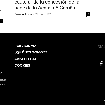
cautelar de la concesión de la
sede de la Aesia a A Coruña
u
Europa Press
-
28 junio, 2023
0
0
PUBLICIDAD
SÍG
¿QUIÉNES SOMOS?
AVISO LEGAL
COOKIES
ego
 que
ngua
© Xu