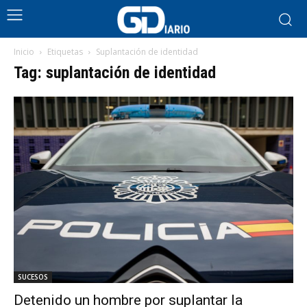
Inicio
Etiquetas
Suplantación de identidad
Tag: suplantación de identidad
SUCESOS
Detenido un hombre por suplantar la