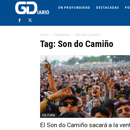
EN PROFUNDIDAD
DESTACADAS
PO
Inicio
Etiquetas
Son do Camiño
Tag: Son do Camiño
CULTURA
El Son do Camiño sacará a la ven