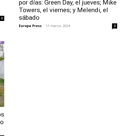
por días: Green Day, el jueves; Mike
Towers, el viernes; y Melendi, el
sábado
0
Europa Press
-
11 marzo, 2024
0
os
ño