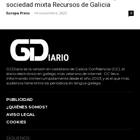
sociedad mixta Recursos de Galicia
Europa Press
-
14 noviembre, 2023
0
GCDiario es la versión en castellano de Galicia Confidencial (GC), el
diario electrónico en gallego más veterano de internet. GC lleva
informando ininterrumpidamente desde el año 2003 y es el que más
audiencia tiene entre los periódicos en lengua gallega.
PUBLICIDAD
¿QUIÉNES SOMOS?
AVISO LEGAL
COOKIES
SÍGUENOS