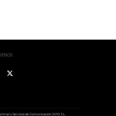
UENOS
rimaru Servizos de Comunicación 2010 S.L.