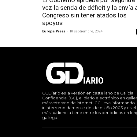
El Gobierno aprueba por segunda
vez la senda de déficit y la envía 
Congreso sin tener atados los
apoyos
Europa Press
-
10 septiembre, 2024
GCDiario es la versión en castellano de Galicia
Confidencial (GC), el diario electrónico en gall
más veterano de internet. GC lleva informando
ininterrumpidamente desde el año 2003 y es el
más audiencia tiene entre los periódicos en le
gallega.