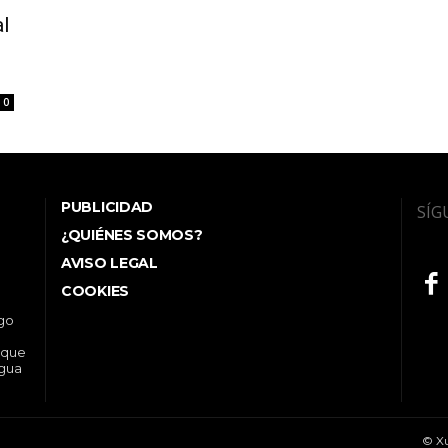
al
0
PUBLICIDAD
SÍG
¿QUIÉNES SOMOS?
AVISO LEGAL
COOKIES
ego
 que
ngua
© Xu