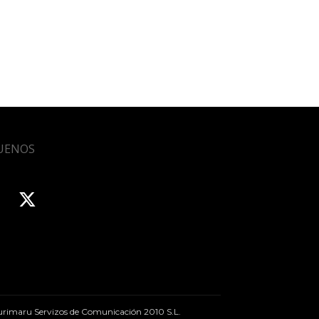
UENOS
rimaru Servizos de Comunicación 2010 S.L.