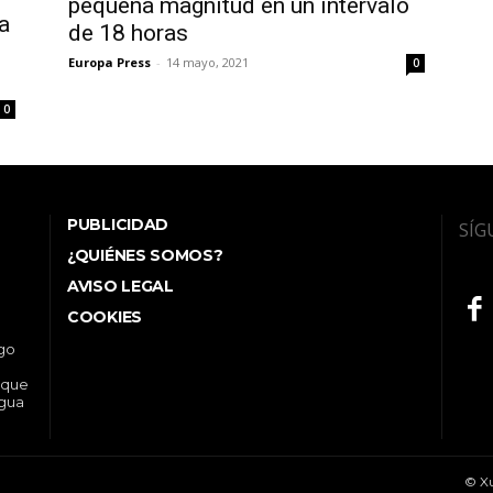
pequeña magnitud en un intervalo
a
de 18 horas
Europa Press
-
14 mayo, 2021
0
0
PUBLICIDAD
SÍG
¿QUIÉNES SOMOS?
AVISO LEGAL
COOKIES
ego
 que
ngua
© Xu