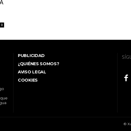
 A
0
PUBLICIDAD
SÍG
¿QUIÉNES SOMOS?
AVISO LEGAL
COOKIES
ego
 que
ngua
© Xu