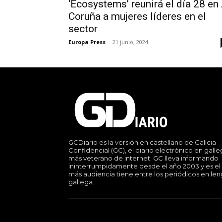
‘Ecosystems’ reunirá el día 28 en
Coruña a mujeres líderes en el
sector
Europa Press
-
21 junio, 2024
GCDiario es la versión en castellano de Galicia
Confidencial (GC), el diario electrónico en gall
más veterano de internet. GC lleva informando
ininterrumpidamente desde el año 2003 y es el
más audiencia tiene entre los periódicos en le
gallega.