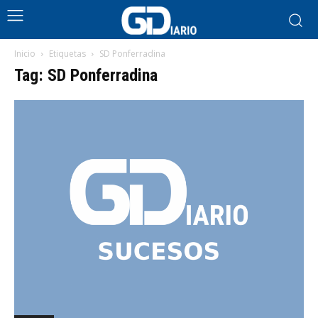
Inicio
Etiquetas
SD Ponferradina
Tag: SD Ponferradina