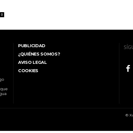
0
PUBLICIDAD
SÍG
¿QUIÉNES SOMOS?
AVISO LEGAL
COOKIES
ego
 que
ngua
© Xu