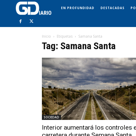
EN PROFUNDIDAD
DESTACADAS
PO
Inicio
Etiquetas
Samana Santa
Tag: Samana Santa
SOCIEDAD
Interior aumentará los controles 
carretera durante Semana Santa