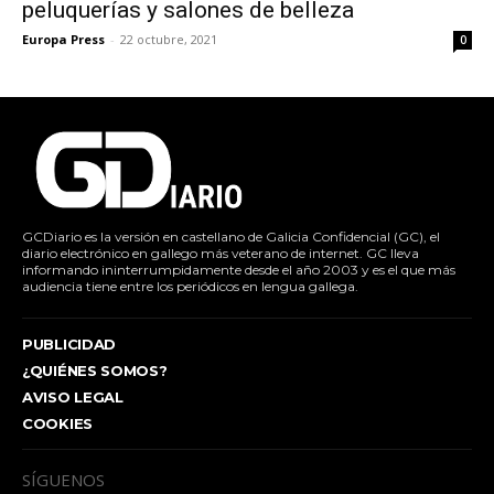
peluquerías y salones de belleza
Europa Press
-
22 octubre, 2021
0
GCDiario es la versión en castellano de Galicia Confidencial (GC), el
diario electrónico en gallego más veterano de internet. GC lleva
informando ininterrumpidamente desde el año 2003 y es el que más
audiencia tiene entre los periódicos en lengua gallega.
PUBLICIDAD
¿QUIÉNES SOMOS?
AVISO LEGAL
COOKIES
SÍGUENOS