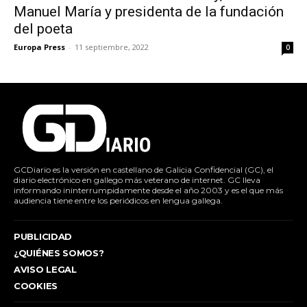
Manuel María y presidenta de la fundación
del poeta
Europa Press
-
11 septiembre, 2022
0
GCDiario es la versión en castellano de Galicia Confidencial (GC), el
diario electrónico en gallego más veterano de internet. GC lleva
informando ininterrumpidamente desde el año 2003 y es el que más
audiencia tiene entre los periódicos en lengua gallega.
PUBLICIDAD
¿QUIÉNES SOMOS?
AVISO LEGAL
COOKIES