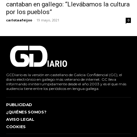
cantaban en gallego: “Llevábamos la cultura
por los pueblos”
carlotaafeijoo
-
19 mayo, 2021
0
GCDiario es la versión en castellano de Galicia Confidencial (GC), el
diario electrónico en gallego más veterano de internet. GC lleva
informando ininterrumpidamente desde el año 2003 y es el que más
audiencia tiene entre los periódicos en lengua gallega.
PUBLICIDAD
¿QUIÉNES SOMOS?
AVISO LEGAL
COOKIES