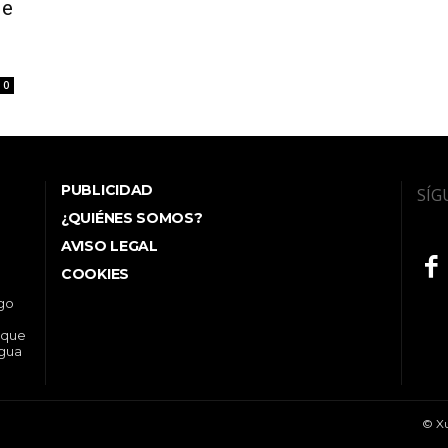
de
0
PUBLICIDAD
SÍG
¿QUIÉNES SOMOS?
AVISO LEGAL
COOKIES
ego
 que
ngua
© Xu