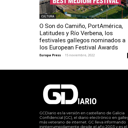
CULTURA
O Son do Camiño, PortAmérica,
Latitudes y Río Verbena, los
festivales gallegos nominados a
los European Festival Awards
Europa Press
-
15 noviembre, 2022
GCDiario es la versión en castellano de Galicia
Confidencial (GC), el diario electrónico en gall
más veterano de internet. GC lleva informando
ininterrumpidamente desde el año 2003 y es el