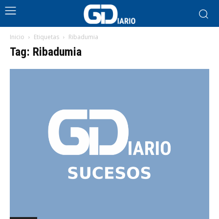
Inicio
Etiquetas
Ribadumia
Tag: Ribadumia