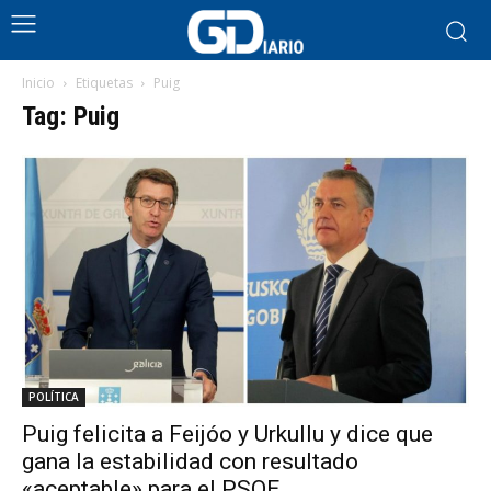
Inicio
Etiquetas
Puig
Tag: Puig
POLÍTICA
Puig felicita a Feijóo y Urkullu y dice que
gana la estabilidad con resultado
«aceptable» para el PSOE