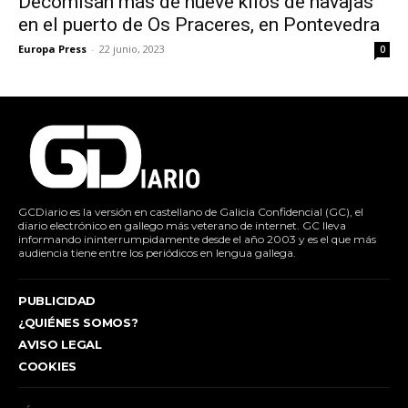
Decomisan más de nueve kilos de navajas
en el puerto de Os Praceres, en Pontevedra
Europa Press
-
22 junio, 2023
0
GCDiario es la versión en castellano de Galicia Confidencial (GC), el
diario electrónico en gallego más veterano de internet. GC lleva
informando ininterrumpidamente desde el año 2003 y es el que más
audiencia tiene entre los periódicos en lengua gallega.
PUBLICIDAD
¿QUIÉNES SOMOS?
AVISO LEGAL
COOKIES