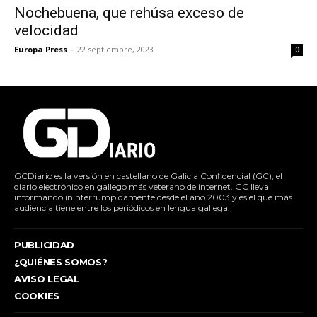
Nochebuena, que rehúsa exceso de
velocidad
Europa Press
-
22 septiembre, 2023
0
GCDiario es la versión en castellano de Galicia Confidencial (GC), el
diario electrónico en gallego más veterano de internet. GC lleva
informando ininterrumpidamente desde el año 2003 y es el que más
audiencia tiene entre los periódicos en lengua gallega.
PUBLICIDAD
¿QUIÉNES SOMOS?
AVISO LEGAL
COOKIES