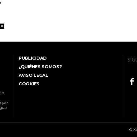
o
0
PUBLICIDAD
SÍG
¿QUIÉNES SOMOS?
AVISO LEGAL
COOKIES
ego
 que
ngua
© Xu