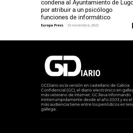
condena al Ayuntamiento de Lug
por atribuir a un psicólogo
funciones de informático
Europa Press
-
16 noviembre, 2022
GCDiario es la versión en castellano de Galicia
Confidencial (GC), el diario electrónico en gall
más veterano de internet. GC lleva informando
ininterrumpidamente desde el año 2003 y es el
más audiencia tiene entre los periódicos en le
gallega.