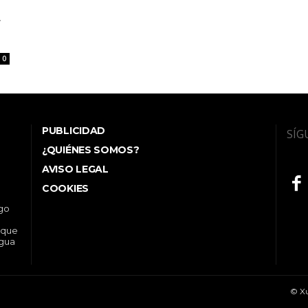
r
0
PUBLICIDAD
SÍG
¿QUIÉNES SOMOS?
AVISO LEGAL
COOKIES
ego
 que
ngua
© Xu