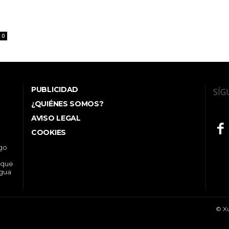
0
PUBLICIDAD
SÍG
¿QUIÉNES SOMOS?
AVISO LEGAL
COOKIES
ego
 que
ngua
© Xu