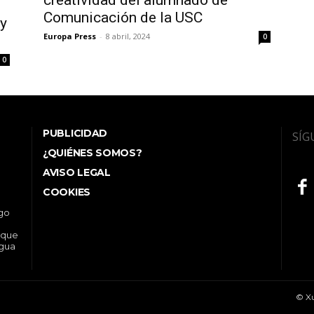
creatividad del alumnado de
Comunicación de la USC
 y
Europa Press
-
8 abril, 2024
0
0
PUBLICIDAD
SÍG
¿QUIÉNES SOMOS?
AVISO LEGAL
COOKIES
ego
 que
ngua
© Xu