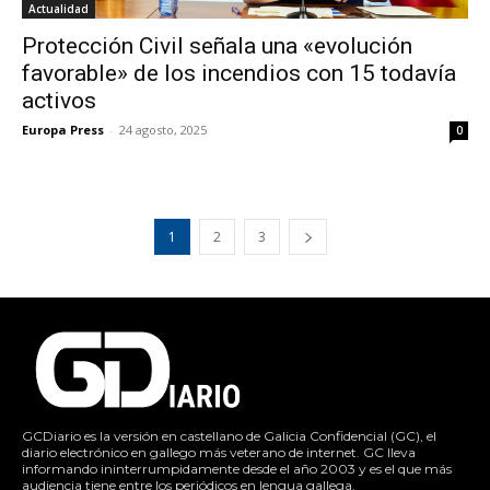
Actualidad
Protección Civil señala una «evolución
favorable» de los incendios con 15 todavía
activos
Europa Press
-
24 agosto, 2025
0
1
2
3
GCDiario es la versión en castellano de Galicia Confidencial (GC), el
diario electrónico en gallego más veterano de internet. GC lleva
informando ininterrumpidamente desde el año 2003 y es el que más
audiencia tiene entre los periódicos en lengua gallega.