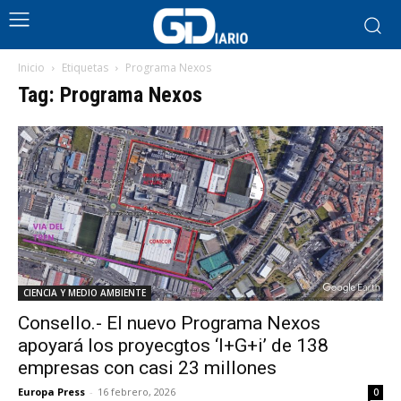
Inicio
Etiquetas
Programa Nexos
Tag: Programa Nexos
CIENCIA Y MEDIO AMBIENTE
Consello.- El nuevo Programa Nexos
apoyará los proyecgtos ‘I+G+i’ de 138
empresas con casi 23 millones
Europa Press
-
16 febrero, 2026
0