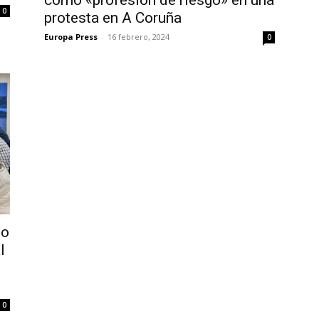
0
protesta en A Coruña
Europa Press
-
16 febrero, 2024
0
so
l
0