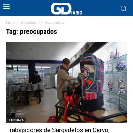
Inicio
Etiquetas
Preocupados
Tag: preocupados
ECONOMÍA
Trabajadores de Sargadelos en Cervo,