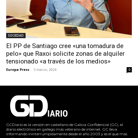
SOCIEDAD
El PP de Santiago cree «una tomadura de
pelo» que Raxoi solicite zonas de alquiler
tensionado «a través de los medios»
Europa Press
-
5 marzo, 2024
0
GCDiario es la versión en castellano de Galicia Confidencial (GC), el
diario electrónico en gallego más veterano de internet. GC lleva
informando ininterrumpidamente desde el año 2003 y es el que más