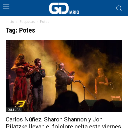
Inicio
Etiquetas
Potes
Tag: Potes
CULTURA
Carlos Núñez, Sharon Shannon y Jon
Pilatzke llevan el folclore celta este viernes